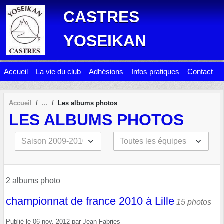
Panneau de gestion des cookies
CASTRES
YOSEIKAN
Accueil
La vie du club
Adhésions
Infos pratiques
Contact
Accueil
Les albums photos
LES ALBUMS PHOTOS
2 albums photo
championnat de france 2010 à Lille
15 photos
Publié le
06 nov. 2012
par
Jean Fabries