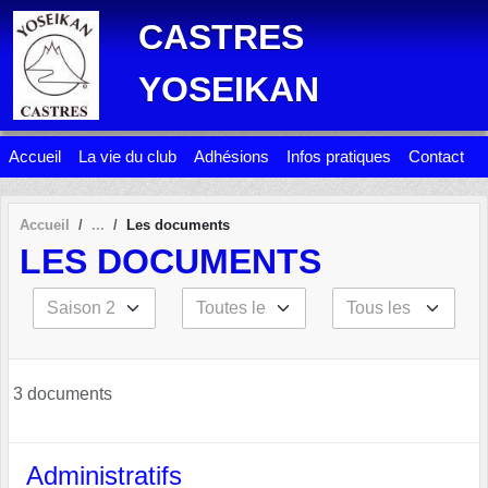
Panneau de gestion des cookies
CASTRES
YOSEIKAN
Accueil
La vie du club
Adhésions
Infos pratiques
Contact
Accueil
Les documents
LES DOCUMENTS
3 documents
Administratifs