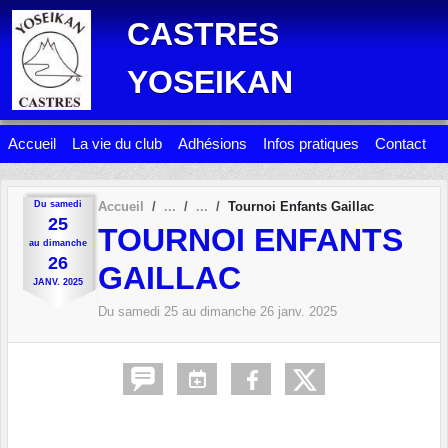
Panneau de gestion des cookies
CASTRES
YOSEIKAN
Accueil
La vie du club
Adhésions
Infos pratiques
Contact
Du
samedi
Accueil
Tournoi Enfants Gaillac
25
TOURNOI ENFANTS
au
dimanche
26
GAILLAC
JANV.
2025
Du
samedi
25
au
dimanche
26
janv.
2025