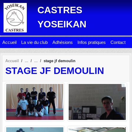
Panneau de gestion des cookies
CASTRES
YOSEIKAN
Accueil
La vie du club
Adhésions
Infos pratiques
Contact
Accueil
stage jf demoulin
STAGE JF DEMOULIN