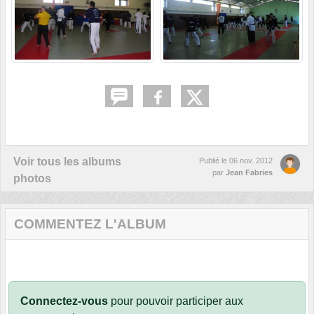
Voir tous les albums
Publié le
06 nov. 2012
par
Jean Fabries
photos
COMMENTEZ L'ALBUM
Connectez-vous
pour pouvoir participer aux