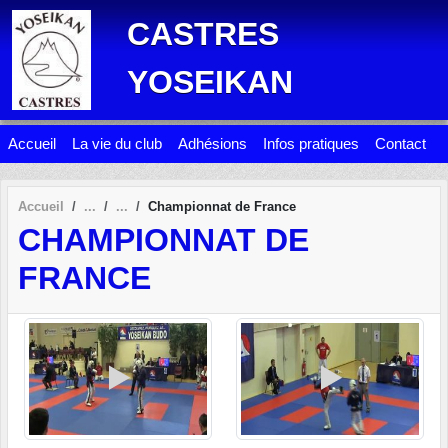
Panneau de gestion des cookies
CASTRES
YOSEIKAN
Accueil
La vie du club
Adhésions
Infos pratiques
Contact
Accueil
Championnat de France
CHAMPIONNAT DE
FRANCE