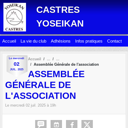
Panneau de gestion des cookies
CASTRES
YOSEIKAN
Accueil
La vie du club
Adhésions
Infos pratiques
Contact
Le
mercredi
Accueil
02
Assemblée Générale de l'association
JUIL.
2025
ASSEMBLÉE
GÉNÉRALE DE
L'ASSOCIATION
Le
mercredi
02
juil.
2025
à 19h