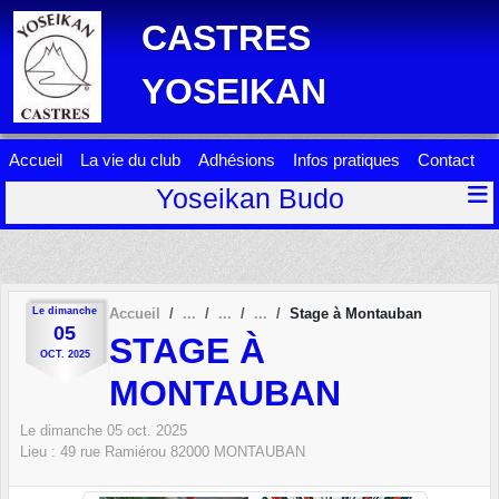
Panneau de gestion des cookies
CASTRES
YOSEIKAN
Accueil
La vie du club
Adhésions
Infos pratiques
Contact
Yoseikan Budo
Le
dimanche
Accueil
Stage à Montauban
05
STAGE À
OCT.
2025
MONTAUBAN
Le
dimanche
05
oct.
2025
Lieu :
49 rue Ramiérou
82000
MONTAUBAN